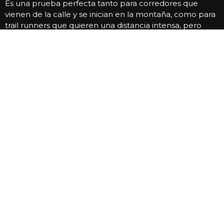
Es una prueba perfecta tanto para corredores que
vienen de la calle y se inician en la montaña, como para
trail runners que quieren una distancia intensa, pero
accesible.
El recorrido
El circuito presenta un
nivel de dificultad técnica baja
a moderada
, con senderos bien definidos, sectores
corribles y algunos tramos de desnivel que le aportan
carácter a la carrera. El trazado permite mantener un
ritmo constante, sin dejar de exigir atención y control en
determinados puntos del recorrido.
La combinación de paisaje y terreno convierte a esta
distancia en una experiencia completa, donde el
disfrute y el esfuerzo van de la mano.
¿Quiénes pueden correr la
10K?